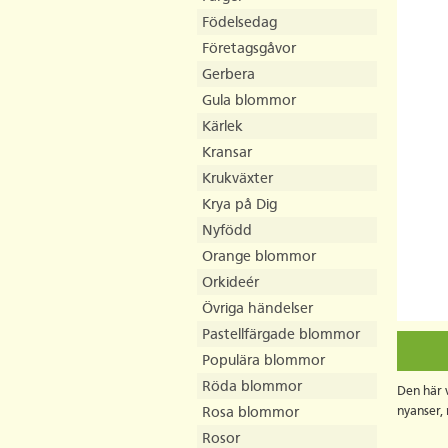
Födelsedag
Företagsgåvor
Gerbera
Gula blommor
Kärlek
Kransar
Krukväxter
Krya på Dig
Nyfödd
Orange blommor
Orkideér
Övriga händelser
Pastellfärgade blommor
Populära blommor
Röda blommor
Den här v
nyanser,
Rosa blommor
Rosor