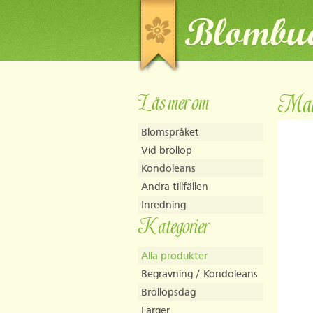
Läs mer om
Mad
Blomspråket
Vid bröllop
Kondoleans
Andra tillfällen
Inredning
Kategorier
Alla produkter
Begravning / Kondoleans
Bröllopsdag
Färger