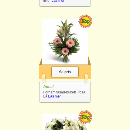
tillför
Läs mer
Se pris
Dubai
Förnäm fasad-bukett i rosa.
Lå
Läs mer