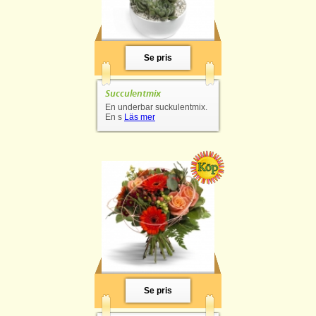
Se pris
Succulentmix
En underbar suckulentmix.
En s
Läs mer
Se pris