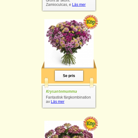
Grönt är skönt.
Zamioculcas, e
Läs mer
Se pris
Krysantemumma
Fantastisk färgkombination
av
Läs mer