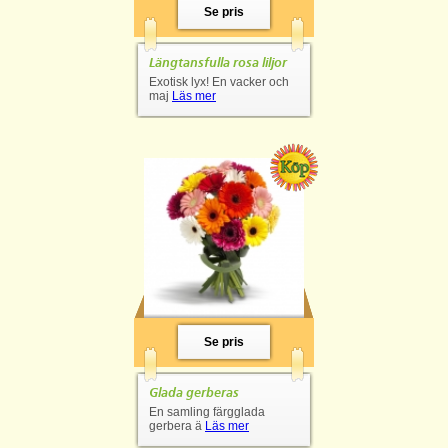
Se pris
Längtansfulla rosa liljor
Exotisk lyx! En vacker och
maj
Läs mer
Se pris
Glada gerberas
En samling färgglada
gerbera ä
Läs mer