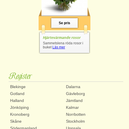
Se pris
Hjärtevärmande rosor
Sammetslena röda rosor i
buket
Läs mer
Register
Blekinge
Dalarna
Gotland
Gävleborg
Halland
Jämtland
Jönköping
Kalmar
Kronoberg
Norrbotten
Skåne
Stockholm
Södermanland
Uppsala