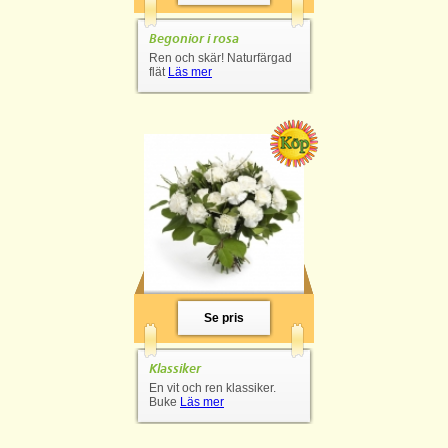
Begonior i rosa
Ren och skär! Naturfärgad
flät
Läs mer
Se pris
Klassiker
En vit och ren klassiker.
Buke
Läs mer