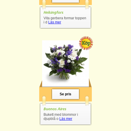
Helsingfors
Vita gerbera formar toppen
i d
Läs mer
Se pris
Buenos Aires
Bukett med blommor i
djupblå o
Läs mer