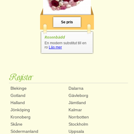
Se pris
Rosenbädd
En modern substitut till en
ro
Läs mer
Register
Blekinge
Dalarna
Gotland
Gävleborg
Halland
Jämtland
Jönköping
Kalmar
Kronoberg
Norrbotten
Skåne
Stockholm
Södermanland
Uppsala