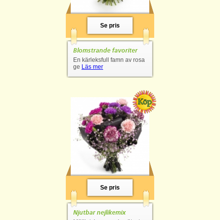
Se pris
Blomstrande favoriter
En kärleksfull famn av rosa
ge
Läs mer
Se pris
Njutbar nejlikemix